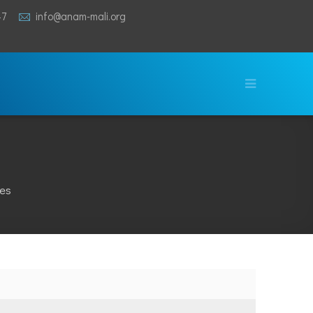
47
info@anam-mali.org
tes